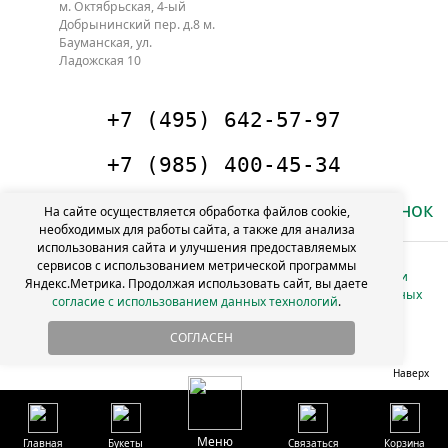
м. Октябрьская, 4-ый
Добрынинский пер. д.8
м.
Бауманская, ул.
Ладожская 10
+7 (495) 642-57-97
+7 (985) 400-45-34
Заказать звонок
На сайте осуществляется обработка файлов cookie,
необходимых для работы сайта, а также для анализа
использования сайта и улучшения предоставляемых
сервисов с использованием метрической программы
Политика в отношении
Яндекс.Метрика. Продолжая использовать сайт, вы даете
info@4florista.ru
обработки персональных
согласие с использованием данных технологий
.
данных
СОГЛАСЕН
Согласие на обработку персональных данных
Наверх
Меню
Главная
Букеты
Связаться
Корзина