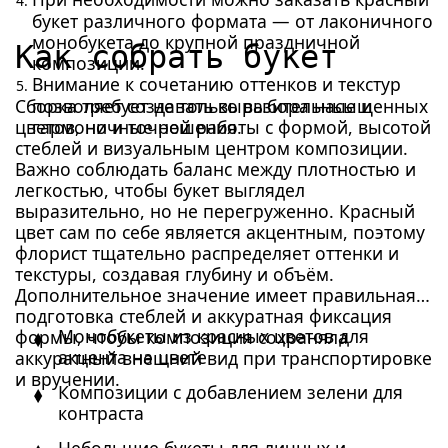
букет различного формата — от лаконичного
монобукета до крупной праздничной
Как собрать букет
композиции.
Внимание к сочетанию оттенков и текстур
Сборка требует не только выбора насыщенных
позволяет создавать выразительные и
цветов, но и точной работы с формой, высотой
гармоничные решения.
стеблей и визуальным центром композиции.
Важно соблюдать баланс между плотностью и
легкостью, чтобы букет выглядел
выразительно, но не перегруженно. Красный
цвет сам по себе является акцентным, поэтому
флорист тщательно распределяет оттенки и
текстуры, создавая глубину и объём.
Дополнительное значение имеет правильная
подготовка стеблей и аккуратная фиксация
Монобукеты из красных цветов для
формы, чтобы композиция сохраняла
акцента на цвете
аккуратный внешний вид при транспортировке
и вручении.
Композиции с добавлением зелени для
контраста