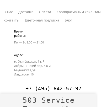
О нас
Доставка
Оплата
Корпоративным клиентам
Контакты
Цветочная подписка
Блог
Время
работы:
Пн — Вс
8.00 — 21.00
Адрес:
м. Октябрьская, 4-ый
Добрынинский пер. д.8
м.
Бауманская, ул.
Ладожская 10
+7 (495) 642-57-97
503 Service
+7 (985) 400-45-34