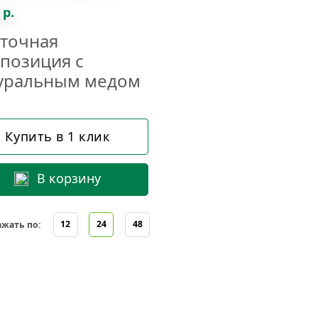
 р.
точная
позиция с
уральным медом
Купить в 1 клик
В корзину
12
24
48
жать по: