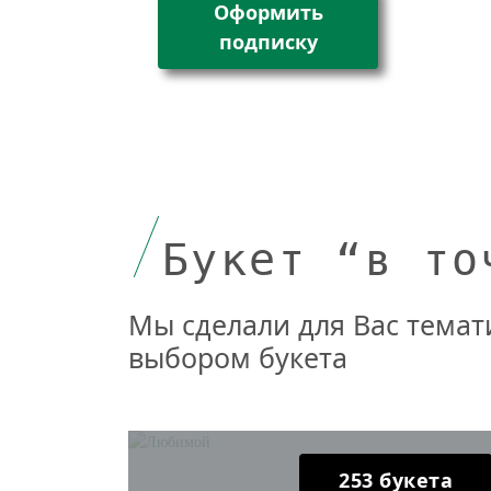
Оформить
подписку
Букет “в то
Мы сделали для Вас темат
выбором букета
253 букета