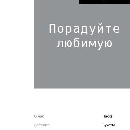
Порадуйте
любимую
О нас
Пасха
Доставка
Букеты