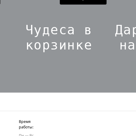
Чудеса в
Да
корзинке
на
Время
работы:
Пн — Вс