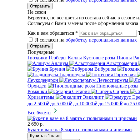
Не сезон
Вероятно, не все цветы из состава сейчас в сезоне 
Согласуем с Вами замены после оформления заказа
Как к вам обращаться
*
Я согласен на
обработку персональных данных
Популярные
Гвоздики
Герберы
Каллы
Кустовые розы
Пионы
Ра
Аллиум
Альстромерия
Бруния
Вибурном
Гладиолусы
Гортензия
Леукодендрон
Леукоспермум
Орхидеи
Пионовидные розы
Ромашки
Сетария
Сирень
Хризантемы
Эвкалипт
Эр
до 2 500 ₽
до 5 000 ₽
до 10 000 ₽
до 15 000 ₽
до 25 0
Все букеты
2 650 р.
Букет в вазе на 8 марта с тюльпанами и ирисами
Купить в 1 клик