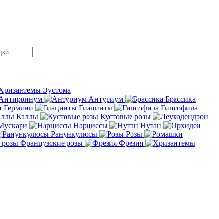
Хризантемы
Эустома
Антирринум
Антуриум
Брассика
Гермини
Гиацинты
Гипсофила
Каллы
Кустовые розы
Мускари
Нарциссы
Нутан
Ранункулюсы
Розы
Французские розы
Фрезия