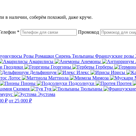
или в наличии, соберём похожий, даже круче.
Телефон
*
Промокод
нункулюсы
Розы
Ромашки
Сирень
Тюльпаны
Французские розы
Амарилисы
Анемоны
Гвоздики
Георгины
Герберы
Дельфиниум
Илекс
Ирисы
Лотос
Маттиола
Мимоза
Пионы
Подсолнухи
Протея
Скимия
Туя
Тюльпаны
емурус
Эустома
00 ₽
от 25 000 ₽