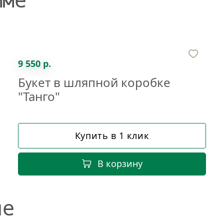
мме
9 550 р.
Букет в шляпной коробке
"Танго"
Купить в 1 клик
В корзину
не