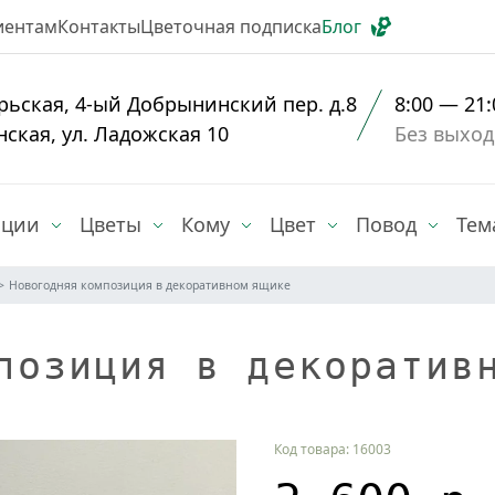
иентам
Контакты
Цветочная подписка
Блог
рьская, 4-ый Добрынинский пер. д.8
8:00 — 21:
нская, ул. Ладожская 10
Без выхо
иции
Цветы
Кому
Цвет
Повод
Тем
Новогодняя композиция в декоративном ящике
позиция в декоратив
Код товара: 16003