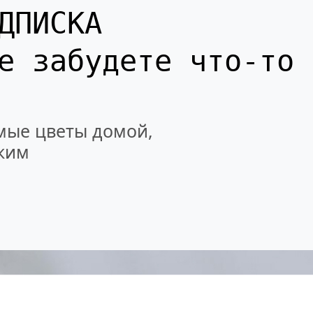
ДПИСКА
не забудете
что-то
мые цветы домой,
ким