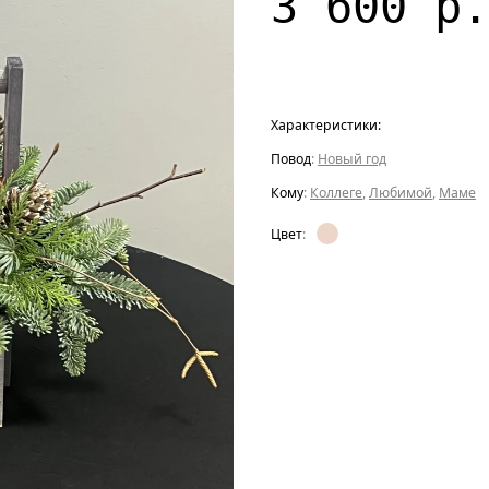
3 600 р.
Характеристики:
Повод
:
Новый год
Кому
:
Коллеге
,
Любимой
,
Маме
Цвет
: