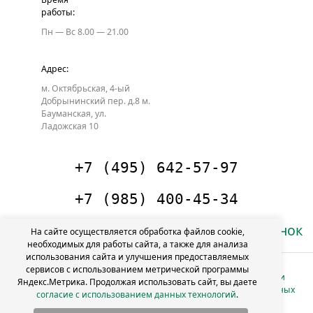
работы:
Пн — Вс
8.00 — 21.00
Адрес:
м. Октябрьская, 4-ый
Добрынинский пер. д.8
м.
Бауманская, ул.
Ладожская 10
+7 (495) 642-57-97
+7 (985) 400-45-34
Заказать звонок
На сайте осуществляется обработка файлов cookie,
необходимых для работы сайта, а также для анализа
использования сайта и улучшения предоставляемых
сервисов с использованием метрической программы
Политика в отношении
Яндекс.Метрика. Продолжая использовать сайт, вы даете
info@4florista.ru
обработки персональных
согласие с использованием данных технологий
.
данных