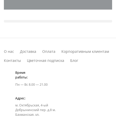
универсальны и подходят для
различных событий. Они уместны как
для личных, так и для торжественных
поздравлений. Такой формат
воспринимается как выразительный и
запоминающийся подарок.
О нас
Доставка
Оплата
Корпоративным клиентам
Контакты
Цветочная подписка
Блог
Время
работы:
Пн — Вс
8.00 — 21.00
Адрес:
м. Октябрьская, 4-ый
Добрынинский пер. д.8
м.
Бауманская, ул.