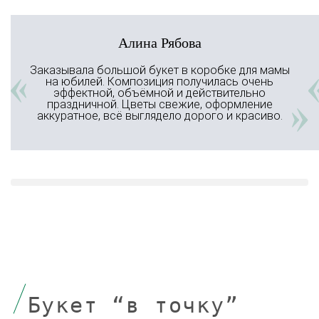
Основное отличие — увеличенный
объем и более плотная сборка цветов.
Алина Рябова
Композиция выглядит насыщенно и не
требует дополнительного декора. Такой
Заказывала большой букет в коробке для мамы
формат подходит для создания яркого
на юбилей. Композиция получилась очень
эффектной, объёмной и действительно
впечатления.
праздничной. Цветы свежие, оформление
аккуратное, всё выглядело дорого и красиво.
В каких случаях стоит заказать
большой букет в коробке заранее?
Предварительный заказ позволяет
согласовать размер и состав
композиции. Купить большой букет в
коробке заранее особенно важно при
подготовке сюрприза или
мероприятия. Это помогает сохранить
Букет “в точку”
выбранный формат и избежать