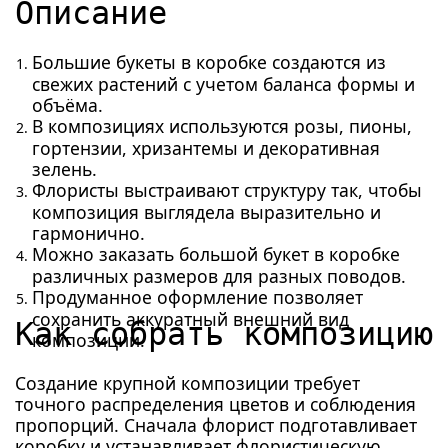
Описание
Большие букеты в коробке создаются из
свежих растений с учетом баланса формы и
объёма.
В композициях используются розы, пионы,
гортензии, хризантемы и декоративная
зелень.
Флористы выстраивают структуру так, чтобы
композиция выглядела выразительно и
гармонично.
Можно заказать большой букет в коробке
различных размеров для разных поводов.
Продуманное оформление позволяет
сохранить аккуратный внешний вид
Как собрать композицию
композиции.
Создание крупной композиции требует
точного распределения цветов и соблюдения
пропорций. Сначала флорист подготавливает
коробку и устанавливает флористическую