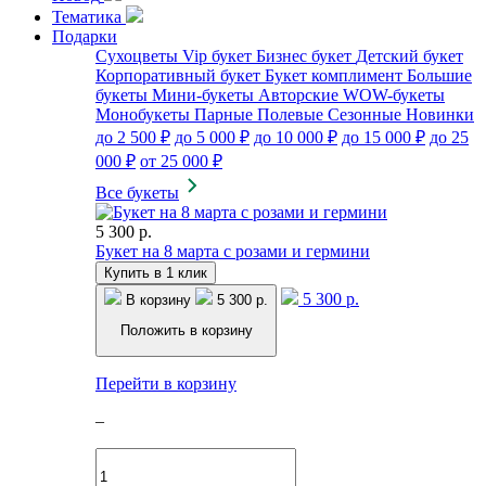
Тематика
Подарки
Сухоцветы
Vip букет
Бизнес букет
Детский букет
Корпоративный букет
Букет комплимент
Большие
букеты
Мини-букеты
Авторские
WOW-букеты
Монобукеты
Парные
Полевые
Сезонные
Новинки
до 2 500 ₽
до 5 000 ₽
до 10 000 ₽
до 15 000 ₽
до 25
000 ₽
от 25 000 ₽
Все букеты
5 300 р.
Букет на 8 марта с розами и гермини
Купить в 1 клик
5 300 р.
В корзину
5 300 р.
Положить в корзину
Перейти в корзину
–