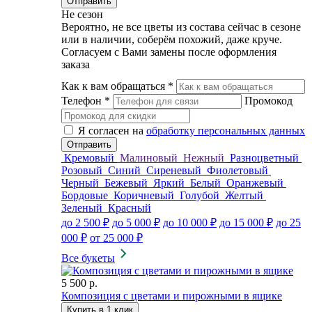
Не сезон
Вероятно, не все цветы из состава сейчас в сезоне
или в наличии, соберём похожий, даже круче.
Согласуем с Вами замены после оформления
заказа
Как к вам обращаться
*
Телефон
*
Промокод
Я согласен на
обработку персональных данных
Кремовый
Малиновый
Нежный
Разноцветный
Розовый
Синий
Сиреневый
Фиолетовый
Черный
Бежевый
Яркий
Белый
Оранжевый
Бордовые
Коричневый
Голубой
Желтый
Зеленый
Красный
до 2 500 ₽
до 5 000 ₽
до 10 000 ₽
до 15 000 ₽
до 25
000 ₽
от 25 000 ₽
Все букеты
5 500 р.
Композиция с цветами и пирожными в ящике
Купить в 1 клик