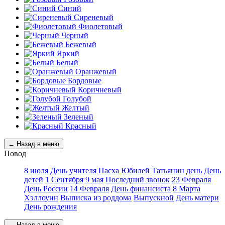
Синий
Сиреневый
Фиолетовый
Черный
Бежевый
Яркий
Белый
Оранжевый
Бордовые
Коричневый
Голубой
Желтый
Зеленый
Красный
← Назад в меню
Повод
8 июля
День учителя
Пасха
Юбилей
Татьянин день
День
детей
1 Сентября
9 мая
Последний звонок
23 Февраля
День России
14 Февраля
День финансиста
8 Марта
Хэллоуин
Выписка из роддома
Выпускной
День матери
День рождения
← Назад в меню