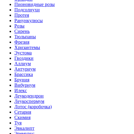
Пионовидные розы
Подсолнухи
Протея
Ранункулюсы
Розы
Сирень
Тюльпаны
Фрезия
Хризантемы
Эустома
Гвоздики
Аллиум
Антуриум
Брассика
Бруния
Вибурнум
Илекс
Леукодендрон
Леукоспермум
Лотос (коробочка)
Сетария
Скимия
Туя
Эвкалипт
Эремурус