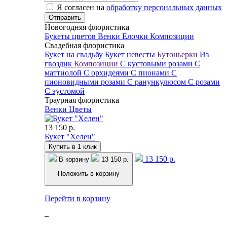
Я согласен на
обработку персональных данных
Новогодняя флористика
Букеты цветов
Венки
Елочки
Композиции
Свадебная флористика
Букет на свадьбу
Букет невесты
Бутоньерки
Из
гвоздик
Композиции
С кустовыми розами
С
маттиолой
С орхидеями
С пионами
С
пионовидными розами
С ранункулюсом
С розами
С эустомой
Траурная флористика
Венки
Цветы
13 150 р.
Букет "Хелен"
Купить в 1 клик
13 150 р.
В корзину
13 150 р.
Положить в корзину
Перейти в корзину
–