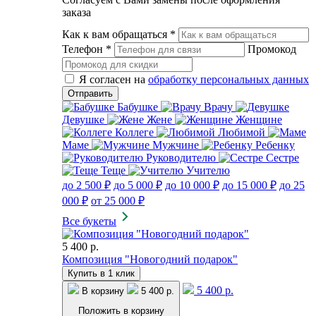
заказа
Как к вам обращаться
*
Телефон
*
Промокод
Я согласен на
обработку персональных данных
Бабушке
Врачу
Девушке
Жене
Женщине
Коллеге
Любимой
Маме
Мужчине
Ребенку
Руководителю
Сестре
Теще
Учителю
до 2 500 ₽
до 5 000 ₽
до 10 000 ₽
до 15 000 ₽
до 25
000 ₽
от 25 000 ₽
Все букеты
5 400 р.
Композиция "Новогодний подарок"
Купить в 1 клик
5 400 р.
В корзину
5 400 р.
Положить в корзину