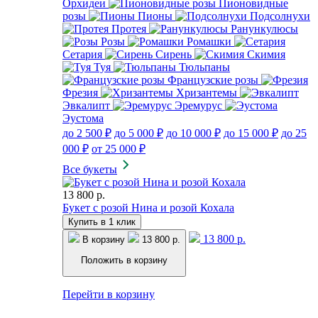
Орхидеи
Пионовидные
розы
Пионы
Подсолнухи
Протея
Ранункулюсы
Розы
Ромашки
Сетария
Сирень
Скимия
Туя
Тюльпаны
Французские розы
Фрезия
Хризантемы
Эвкалипт
Эремурус
Эустома
до 2 500 ₽
до 5 000 ₽
до 10 000 ₽
до 15 000 ₽
до 25
000 ₽
от 25 000 ₽
Все букеты
13 800 р.
Букет с розой Нина и розой Кохала
Купить в 1 клик
13 800 р.
В корзину
13 800 р.
Положить в корзину
Перейти в корзину