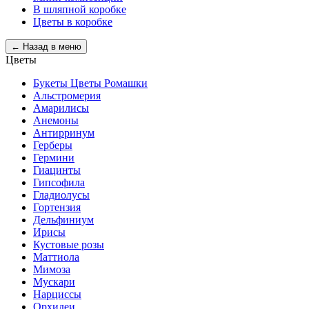
В шляпной коробке
Цветы в коробке
← Назад в меню
Цветы
Букеты Цветы Ромашки
Альстромерия
Амарилисы
Анемоны
Антирринум
Герберы
Гермини
Гиацинты
Гипсофила
Гладиолусы
Гортензия
Дельфиниум
Ирисы
Кустовые розы
Маттиола
Мимоза
Мускари
Нарциссы
Орхидеи