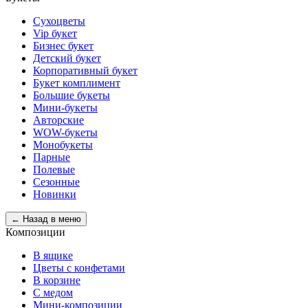
Сухоцветы
Vip букет
Бизнес букет
Детский букет
Корпоративный букет
Букет комплимент
Большие букеты
Мини-букеты
Авторские
WOW-букеты
Монобукеты
Парные
Полевые
Сезонные
Новинки
← Назад в меню
Композиции
В ящике
Цветы с конфетами
В корзине
С медом
Мини-композиции