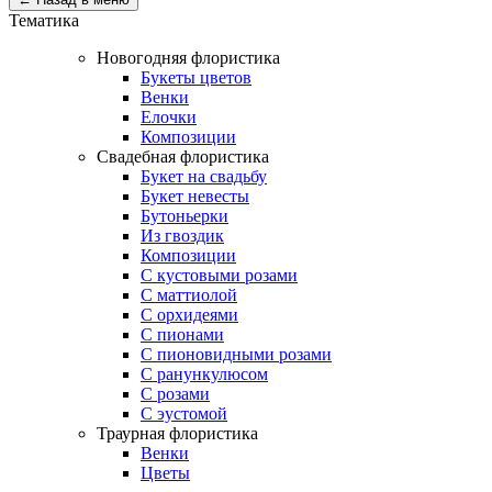
Тематика
Новогодняя флористика
Букеты цветов
Венки
Елочки
Композиции
Свадебная флористика
Букет на свадьбу
Букет невесты
Бутоньерки
Из гвоздик
Композиции
С кустовыми розами
С маттиолой
С орхидеями
С пионами
С пионовидными розами
С ранункулюсом
С розами
С эустомой
Траурная флористика
Венки
Цветы