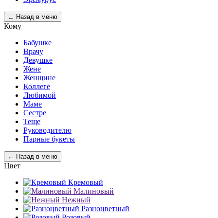
← Назад в меню
Кому
Бабушке
Врачу
Девушке
Жене
Женщине
Коллеге
Любимой
Маме
Сестре
Теще
Руководителю
Парные букеты
← Назад в меню
Цвет
Кремовый
Малиновый
Нежный
Разноцветный
Розовый