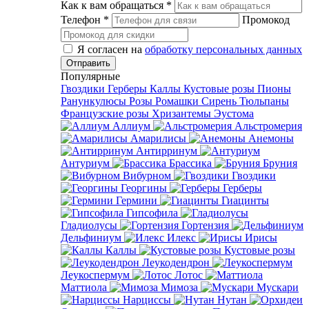
Как к вам обращаться
*
Телефон
*
Промокод
Я согласен на
обработку персональных данных
Популярные
Гвоздики
Герберы
Каллы
Кустовые розы
Пионы
Ранункулюсы
Розы
Ромашки
Сирень
Тюльпаны
Французские розы
Хризантемы
Эустома
Аллиум
Альстромерия
Амарилисы
Анемоны
Антирринум
Антуриум
Брассика
Бруния
Вибурном
Гвоздики
Георгины
Герберы
Гермини
Гиацинты
Гипсофила
Гладиолусы
Гортензия
Дельфиниум
Илекс
Ирисы
Каллы
Кустовые розы
Леукодендрон
Леукоспермум
Лотос
Маттиола
Мимоза
Мускари
Нарциссы
Нутан