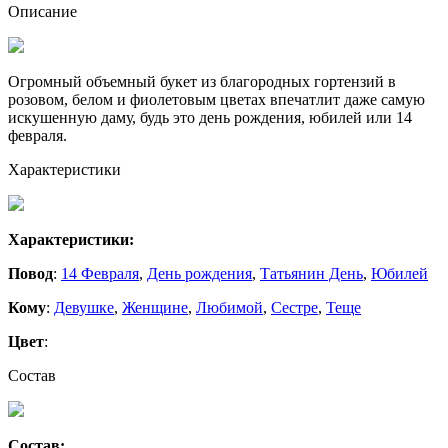
Описание
Огромный объемный букет из благородных гортензий в
розовом, белом и фиолетовым цветах впечатлит даже самую
искушенную даму, будь это день рождения, юбилей или 14
февраля.
Характеристики
Характеристики:
Повод
:
14 Февраля
,
День рождения
,
Татьянин День
,
Юбилей
Кому
:
Девушке
,
Женщине
,
Любимой
,
Сестре
,
Теще
Цвет
:
Состав
Состав: