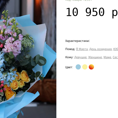
10 950 р
Характеристики:
Повод
:
8 Марта
,
День рождения
,
Юб
Кому
:
Девушке
,
Женщине
,
Маме
,
Сес
Цвет
: