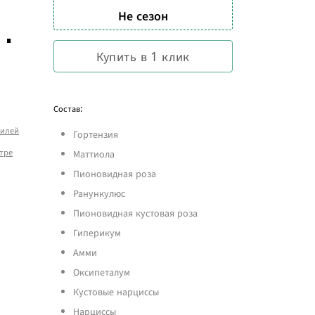
Не сезон
.
Купить в 1 клик
Состав:
илей
Гортензия
тре
Маттиола
Пионовидная роза
Ранункулюс
Пионовидная кустовая роза
Гиперикум
Амми
Оксипеталум
Кустовые нарциссы
Нарциссы