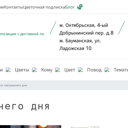
ам
Контакты
Цветочная подписка
Блог
м. Октябрьская, 4-ый
Добрынинский пер. д.8
м. Бауманская, ул.
Ладожская 10
ии
Цветы
Кому
Цвет
Повод
Темат
ат завтрашнего дня
него дня
Код товара: 12531