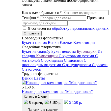
Согласуем с Вами замены после оформления
заказа
Как к вам обращаться
*
Телефон
*
Промокод
Я согласен на
обработку персональных данных
Новогодняя флористика
Букеты цветов
Венки
Елочки
Композиции
Свадебная флористика
Букет на свадьбу
Букет невесты
Бутоньерки
Из
гвоздик
Композиции
С кустовыми розами
С
маттиолой
С орхидеями
С пионами
С
пионовидными розами
С ранункулюсом
С розами
С эустомой
Траурная флористика
Венки
Цветы
5 150 р.
Новогодняя композиция "Мандариновая"
Купить в 1 клик
5 150 р.
В корзину
5 150 р.
Положить в корзину