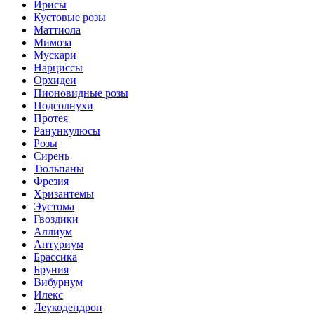
Ирисы
Кустовые розы
Маттиола
Мимоза
Мускари
Нарциссы
Орхидеи
Пионовидные розы
Подсолнухи
Протея
Ранункулюсы
Розы
Сирень
Тюльпаны
Фрезия
Хризантемы
Эустома
Гвоздики
Аллиум
Антуриум
Брассика
Бруния
Вибурнум
Илекс
Леукодендрон