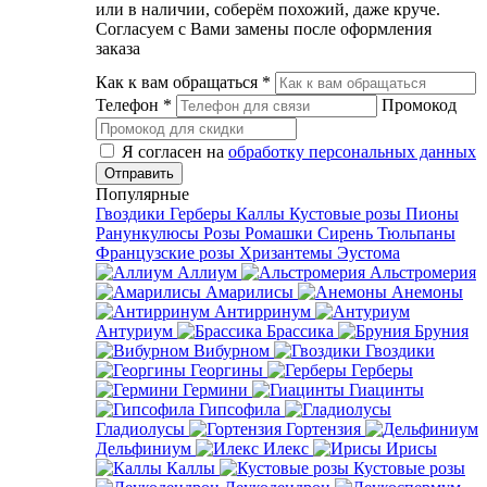
или в наличии, соберём похожий, даже круче.
Согласуем с Вами замены после оформления
заказа
Как к вам обращаться
*
Телефон
*
Промокод
Я согласен на
обработку персональных данных
Популярные
Гвоздики
Герберы
Каллы
Кустовые розы
Пионы
Ранункулюсы
Розы
Ромашки
Сирень
Тюльпаны
Французские розы
Хризантемы
Эустома
Аллиум
Альстромерия
Амарилисы
Анемоны
Антирринум
Антуриум
Брассика
Бруния
Вибурном
Гвоздики
Георгины
Герберы
Гермини
Гиацинты
Гипсофила
Гладиолусы
Гортензия
Дельфиниум
Илекс
Ирисы
Каллы
Кустовые розы