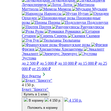
Леукодендрон
Леукоспермум
Лотос
Маттиола
Мимоза
Мускари
Нарциссы
Нутан
Орхидеи
Пионовидные
розы
Пионы
Подсолнухи
Протея
Ранункулюсы
Розы
Ромашки
Сетария
Сирень
Скимия
Туя
Тюльпаны
Французские розы
Фрезия
Хризантемы
Эвкалипт
Эремурус
Эустома
до 2 500 ₽
до 5 000 ₽
до 10 000 ₽
до 15 000 ₽
до 25
000 ₽
от 25 000 ₽
Все букеты
4 150 р.
Букет "Брюгге"
Купить в 1 клик
4 150 р.
В корзину
4 150 р.
Положить в корзину