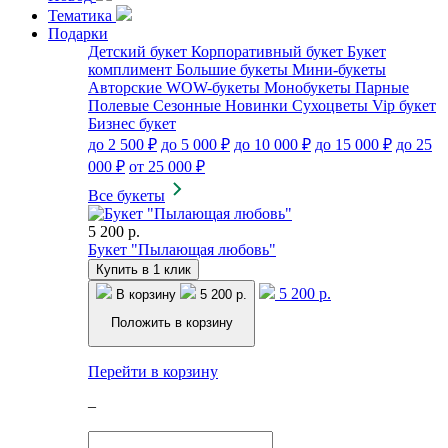
Тематика
Подарки
Детский букет
Корпоративный букет
Букет
комплимент
Большие букеты
Мини-букеты
Авторские
WOW-букеты
Монобукеты
Парные
Полевые
Сезонные
Новинки
Сухоцветы
Vip букет
Бизнес букет
до 2 500 ₽
до 5 000 ₽
до 10 000 ₽
до 15 000 ₽
до 25
000 ₽
от 25 000 ₽
Все букеты
5 200 р.
Букет "Пылающая любовь"
Купить в 1 клик
5 200 р.
В корзину
5 200 р.
Положить в корзину
Перейти в корзину
–