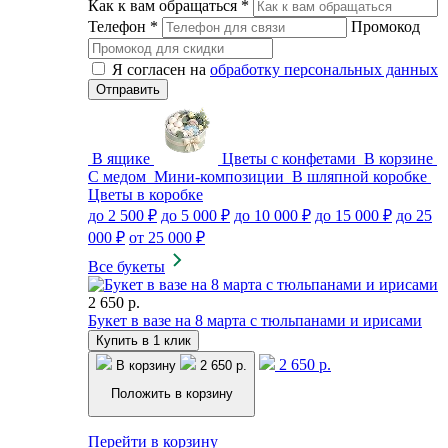
Как к вам обращаться
*
Телефон
*
Промокод
Я согласен на
обработку персональных данных
В ящике
Цветы с конфетами
В корзине
С медом
Мини-композиции
В шляпной коробке
Цветы в коробке
до 2 500 ₽
до 5 000 ₽
до 10 000 ₽
до 15 000 ₽
до 25
000 ₽
от 25 000 ₽
Все букеты
2 650 р.
Букет в вазе на 8 марта с тюльпанами и ирисами
Купить в 1 клик
2 650 р.
В корзину
2 650 р.
Положить в корзину
Перейти в корзину