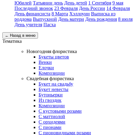
Юбилей
Татьянин день
День детей
1 Сентября
9 мая
Последний звонок
23 Февраля
День России
14 Февраля
День финансиста
8 Марта
Хэллоуин
Выписка из
роддома
Выпускной
День матери
День рождения
8 июля
День учителя
Пасха
← Назад в меню
Тематика
Новогодняя флористика
Букеты цветов
Венки
Елочки
Композиции
Свадебная флористика
Букет на свадьбу
Букет невесты
Бутоньерки
Из гвоздик
Композиции
С кустовыми розами
С маттиолой
С орхидеями
С пионами
С пионовидными розами