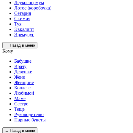
Леукоспермум
Лотос (коробочка)
Сетария
Скимия
Туя
Эвкалипт
Эремурус
← Назад в меню
Кому
Бабушке
Врачу
Девушке
Жене
Женщине
Коллеге
Любимой
Маме
Сестре
Теще
Руководителю
Парные букеты
← Назад в меню