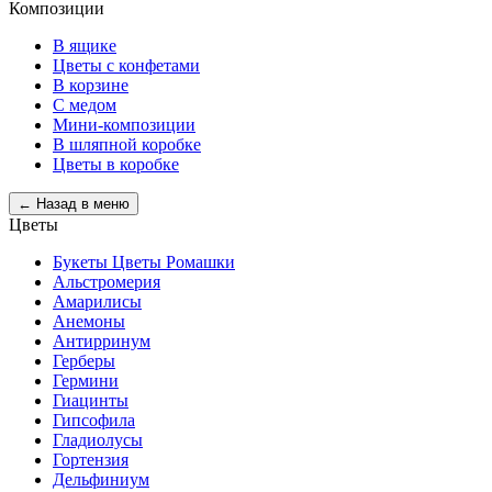
Композиции
В ящике
Цветы с конфетами
В корзине
С медом
Мини-композиции
В шляпной коробке
Цветы в коробке
← Назад в меню
Цветы
Букеты Цветы Ромашки
Альстромерия
Амарилисы
Анемоны
Антирринум
Герберы
Гермини
Гиацинты
Гипсофила
Гладиолусы
Гортензия
Дельфиниум