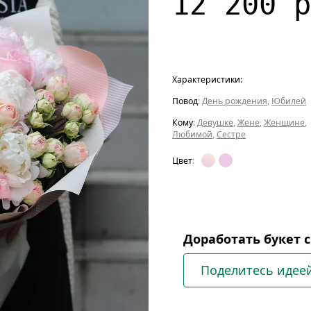
12 200 р
Характеристики:
Повод
:
День рождения
,
Юбилей
Кому
:
Девушке
,
Жене
,
Женщине
,
Любимой
,
Сестре
Цвет
:
Доработать букет 
Поделитесь идее