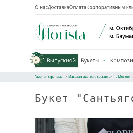
О нас
Доставка
Оплата
Корпоративным кл
м. Октяб
м. Баума
Выпускной
Букеты
Композ
Главная страница
Магазин цветов с доставкой по Москве
Букет "Сантьяг