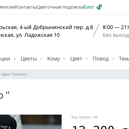
иентам
Контакты
Цветочная подписка
Блог
рьская, 4-ый Добрынинский пер. д.8
8:00 — 21:
нская, ул. Ладожская 10
Без выхо
иции
Цветы
Кому
Цвет
Повод
Тем
Букет "Сантьяго"
о"
Код товара: 149