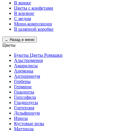
В ящике
Цветы с конфетами
В корзине
С медом
Мини-композиции
В шляпной коробке
← Назад в меню
Цветы
Букеты Цветы Ромашки
Альстромерия
Амарилисы
Анемоны
Антирринум
Герберы
Гермини
Гиацинты
Гипсофила
Гладиолусы
Гортензия
Дельфиниум
Ирисы
Кустовые розы
Маттиола