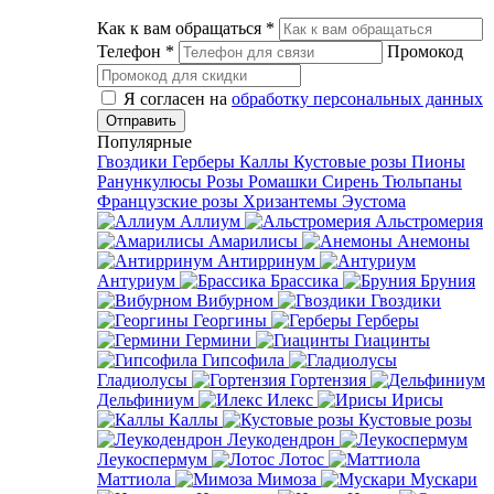
Как к вам обращаться
*
Телефон
*
Промокод
Я согласен на
обработку персональных данных
Популярные
Гвоздики
Герберы
Каллы
Кустовые розы
Пионы
Ранункулюсы
Розы
Ромашки
Сирень
Тюльпаны
Французские розы
Хризантемы
Эустома
Аллиум
Альстромерия
Амарилисы
Анемоны
Антирринум
Антуриум
Брассика
Бруния
Вибурном
Гвоздики
Георгины
Герберы
Гермини
Гиацинты
Гипсофила
Гладиолусы
Гортензия
Дельфиниум
Илекс
Ирисы
Каллы
Кустовые розы
Леукодендрон
Леукоспермум
Лотос
Маттиола
Мимоза
Мускари