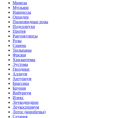
Мимоза
Мускари
Нарциссы
Орхидеи
Пионовидные розы
Подсолнухи
Протея
Ранункулюсы
Розы
Сирень
Тюльпаны
Фрезия
Хризантемы
Эустома
Гвоздики
Аллиум
Антуриум
Брассика
Бруния
Вибурнум
Илекс
Леукодендрон
Леукоспермум
Лотос (коробочка)
Сетария