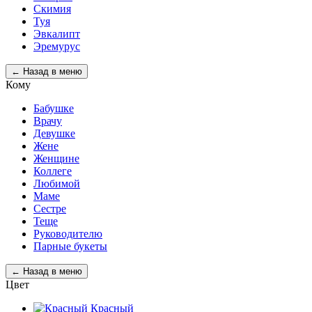
Скимия
Туя
Эвкалипт
Эремурус
← Назад в меню
Кому
Бабушке
Врачу
Девушке
Жене
Женщине
Коллеге
Любимой
Маме
Сестре
Теще
Руководителю
Парные букеты
← Назад в меню
Цвет
Красный