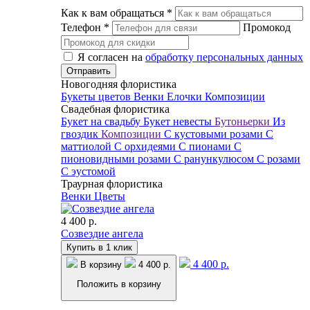
Как к вам обращаться
*
Телефон
*
Промокод
Я согласен на
обработку персональных данных
Новогодняя флористика
Букеты цветов
Венки
Елочки
Композиции
Свадебная флористика
Букет на свадьбу
Букет невесты
Бутоньерки
Из
гвоздик
Композиции
С кустовыми розами
С
маттиолой
С орхидеями
С пионами
С
пионовидными розами
С ранункулюсом
С розами
С эустомой
Траурная флористика
Венки
Цветы
4 400 р.
Созвездие ангела
Купить в 1 клик
4 400 р.
В корзину
4 400 р.
Положить в корзину