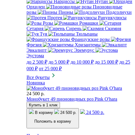
Нарциссы
Нутан
Орхидеи
Пионовидные
розы
Пионы
Подсолнухи
Протея
Ранункулюсы
Розы
Ромашки
Сетария
Сирень
Скимия
Туя
Тюльпаны
Французские розы
Фрезия
Хризантемы
Эвкалипт
Эремурус
Эустома
до 2 500 ₽
до 5 000 ₽
до 10 000 ₽
до 15 000 ₽
до 25
000 ₽
от 25 000 ₽
Все букеты
Новинка
24 500 р.
Монобукет 49 пионовидных роз Pink O'hara
Купить в 1 клик
24 500 р.
В корзину
24 500 р.
Положить в корзину