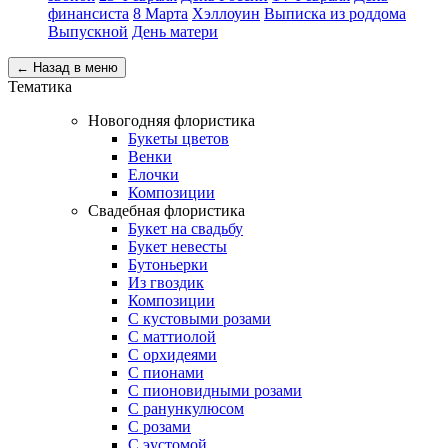
финансиста
8 Марта
Хэллоуин
Выписка из роддома
Выпускной
День матери
← Назад в меню
Тематика
Новогодняя флористика
Букеты цветов
Венки
Елочки
Композиции
Свадебная флористика
Букет на свадьбу
Букет невесты
Бутоньерки
Из гвоздик
Композиции
С кустовыми розами
С маттиолой
С орхидеями
С пионами
С пионовидными розами
С ранункулюсом
С розами
С эустомой