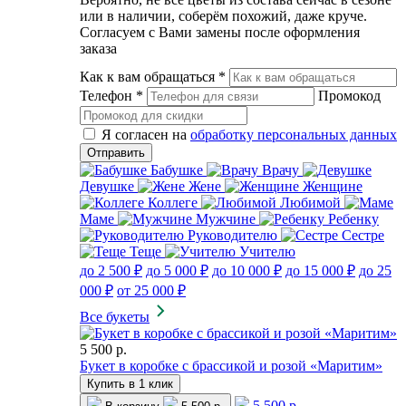
или в наличии, соберём похожий, даже круче.
Согласуем с Вами замены после оформления
заказа
Как к вам обращаться
*
Телефон
*
Промокод
Я согласен на
обработку персональных данных
Бабушке
Врачу
Девушке
Жене
Женщине
Коллеге
Любимой
Маме
Мужчине
Ребенку
Руководителю
Сестре
Теще
Учителю
до 2 500 ₽
до 5 000 ₽
до 10 000 ₽
до 15 000 ₽
до 25
000 ₽
от 25 000 ₽
Все букеты
5 500 р.
Букет в коробке с брассикой и розой «Маритим»
Купить в 1 клик
5 500 р.