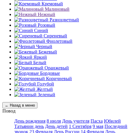
Кремовый
Малиновый
Нежный
Разноцветный
Розовый
Синий
Сиреневый
Фиолетовый
Черный
Бежевый
Яркий
Белый
Оранжевый
Бордовые
Коричневый
Голубой
Желтый
Зеленый
← Назад в меню
Повод
День рождения
8 июля
День учителя
Пасха
Юбилей
Татьянин день
День детей
1 Сентября
9 мая
Последний
звонок
23 Февраля
День России
14 Февраля
День