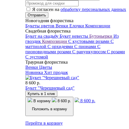
Я согласен на
обработку персональных данных
Новогодняя флористика
Букеты цветов
Венки
Елочки
Композиции
Свадебная флористика
Букет на свадьбу
Букет невесты
Бутоньерки
Из
гвоздик
Композиции
С кустовыми розами
С
маттиолой
С орхидеями
С пионами
С
пионовидными розами
С ранункулюсом
С розами
С эустомой
Траурная флористика
Венки
Цветы
Новинка
Хит продаж
8 600 р.
Букет "Черешневый сад"
Купить в 1 клик
8 600 р.
В корзину
8 600 р.
Положить в корзину
Перейти в корзину