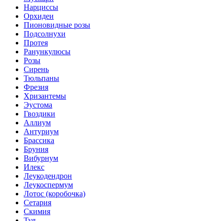
Нарциссы
Орхидеи
Пионовидные розы
Подсолнухи
Протея
Ранункулюсы
Розы
Сирень
Тюльпаны
Фрезия
Хризантемы
Эустома
Гвоздики
Аллиум
Антуриум
Брассика
Бруния
Вибурнум
Илекс
Леукодендрон
Леукоспермум
Лотос (коробочка)
Сетария
Скимия
Туя