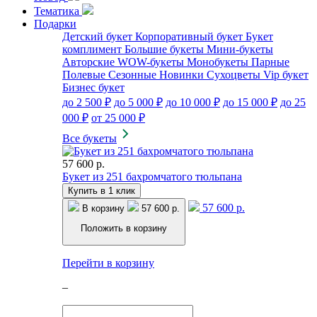
Тематика
Подарки
Детский букет
Корпоративный букет
Букет
комплимент
Большие букеты
Мини-букеты
Авторские
WOW-букеты
Монобукеты
Парные
Полевые
Сезонные
Новинки
Сухоцветы
Vip букет
Бизнес букет
до 2 500 ₽
до 5 000 ₽
до 10 000 ₽
до 15 000 ₽
до 25
000 ₽
от 25 000 ₽
Все букеты
57 600 р.
Букет из 251 бахромчатого тюльпана
Купить в 1 клик
57 600 р.
В корзину
57 600 р.
Положить в корзину
Перейти в корзину
–