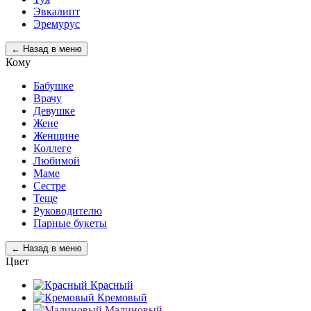
Эвкалипт
Эремурус
← Назад в меню
Кому
Бабушке
Врачу
Девушке
Жене
Женщине
Коллеге
Любимой
Маме
Сестре
Теще
Руководителю
Парные букеты
← Назад в меню
Цвет
Красный
Кремовый
Малиновый