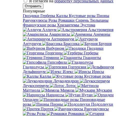
Я согласен на
обработку персональных данных
Популярные
Гвоздики
Герберы
Каллы
Кустовые розы
Пионы
Ранункулюсы
Розы
Ромашки
Сирень
Тюльпаны
Французские розы
Хризантемы
Эустома
Аллиум
Альстромерия
Амарилисы
Анемоны
Антирринум
Антуриум
Брассика
Бруния
Вибурном
Гвоздики
Георгины
Герберы
Гермини
Гиацинты
Гипсофила
Гладиолусы
Гортензия
Дельфиниум
Илекс
Ирисы
Каллы
Кустовые розы
Леукодендрон
Леукоспермум
Лотос
Маттиола
Мимоза
Мускари
Нарциссы
Нутан
Орхидеи
Пионовидные
розы
Пионы
Подсолнухи
Протея
Ранункулюсы
Розы
Ромашки