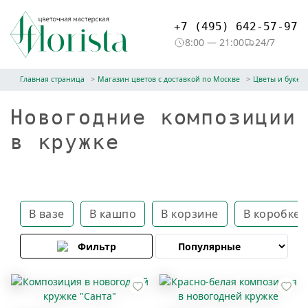
+7 (495) 642-57-97
8:00 — 21:00
24/7
Главная страница
Магазин цветов с доставкой по Москве
Цветы и букет
Новогодние композиции
в кружке
В вазе
В кашпо
В корзине
В коробке
Фильтр