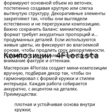
формируют основной объем из веточек,
постепенно создавая круглую или слегка
вытянутую структуру. Декоративные элементы
закрепляют так, чтобы они выглядели
естественно и не перегружали композицию.
Важно сохранить баланс: миниатюрный
формат требует аккуратных пропорций и
продуманных деталей. Если используются
живые цветы, их фиксируют во влагоемкой
основе, чтобы продлить срок декоративности.
Композиции 4Florista
При работе с сухими элементами уделяется
внимание фактуре и оттенкам.
Мастерская 4Florista создает мини-композиции
вручную, подбирая декор так, чтобы он
гармонировал с формой кружки и стилем
интерьера. Каждая работа собирается
аккуратно, с акцентом на деталях.
Преимущества:
плотная и устойчивая основа внутри
кружки;