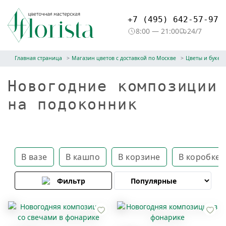
+7 (495) 642-57-97
8:00 — 21:00
24/7
Главная страница
Магазин цветов с доставкой по Москве
Цветы и букет
Новогодние композиции
на подоконник
В вазе
В кашпо
В корзине
В коробке
Фильтр