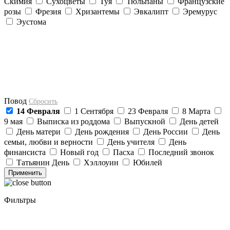
Скимия
Сухоцветы
Туя
Тюльпаны
Французские
розы
Фрезия
Хризантемы
Эвкалипт
Эремурус
Эустома
Повод
Сбросить
14 Февраля
1 Сентября
23 Февраля
8 Марта
9 мая
Выписка из роддома
Выпускной
День детей
День матери
День рождения
День России
День
семьи, любви и верности
День учителя
День
финансиста
Новый год
Пасха
Последний звонок
Татьянин День
Хэллоуин
Юбилей
Фильтры