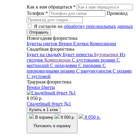
Как к вам обращаться
*
Телефон
*
Промокод
Я согласен на
обработку персональных данных
Новогодняя флористика
Букеты цветов
Венки
Елочки
Композиции
Свадебная флористика
Букет на свадьбу
Букет невесты
Бутоньерки
Из
гвоздик
Композиции
С кустовыми розами
С
маттиолой
С орхидеями
С пионами
С
пионовидными розами
С ранункулюсом
С розами
С эустомой
Траурная флористика
Венки
Цветы
8 050 р.
Свадебный букет №1
Купить в 1 клик
8 050 р.
В корзину
8 050 р.
Положить в корзину