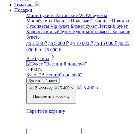
Тематика
Подарки
Мини-букеты
Авторские
WOW-букеты
Монобукеты
Парные
Полевые
Сезонные
Новинки
Сухоцветы
Vip букет
Бизнес букет
Детский букет
Корпоративный букет
Букет комплимент
Большие
букеты
до 2 500 ₽
до 5 000 ₽
до 10 000 ₽
до 15 000 ₽
до 25
000 ₽
от 25 000 ₽
Все букеты
5 400 р.
Букет "Весенний поцелуй"
Купить в 1 клик
5 400 р.
В корзину
5 400 р.
Положить в корзину
Перейти в корзину
–