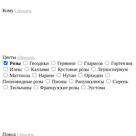
Кому
Сбросить
Цветы
Сбросить
Розы
Гвоздики
Гермини
Глариоза
Гортензия
Илекс
Каллами
Кустовые розы
Леукоспермум
Маттиола
Нарине
Нутан
Орхидеи
Пионовидные розы
Пионы
Ранункулюсы
Сирень
Тюльпаны
Французские розы
Эустома
Повод
Сбросить