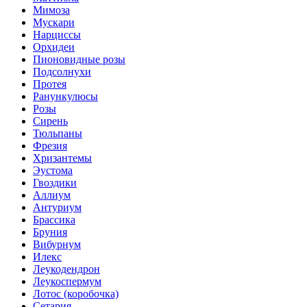
Мимоза
Мускари
Нарциссы
Орхидеи
Пионовидные розы
Подсолнухи
Протея
Ранункулюсы
Розы
Сирень
Тюльпаны
Фрезия
Хризантемы
Эустома
Гвоздики
Аллиум
Антуриум
Брассика
Бруния
Вибурнум
Илекс
Леукодендрон
Леукоспермум
Лотос (коробочка)
Сетария