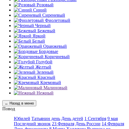
Розовый
Синий
Сиреневый
Фиолетовый
Черный
Бежевый
Яркий
Белый
Оранжевый
Бордовые
Коричневый
Голубой
Желтый
Зеленый
Красный
Кремовый
Малиновый
Нежный
← Назад в меню
Повод
Юбилей
Татьянин день
День детей
1 Сентября
9 мая
Последний звонок
23 Февраля
День России
14 Февраля
День финансиста
8 Марта
Хэллоуин
Выписка из