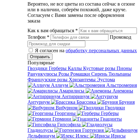
Вероятно, не все цветы из состава сейчас в сезоне
или в наличии, соберём похожий, даже круче.
Согласуем с Вами замены после оформления
заказа
Как к вам обращаться
*
Телефон
*
Промокод
Я согласен на
обработку персональных данных
Популярные
Гвоздики
Герберы
Каллы
Кустовые розы
Пионы
Ранункулюсы
Розы
Ромашки
Сирень
Тюльпаны
Французские розы
Хризантемы
Эустома
Аллиум
Альстромерия
Амарилисы
Анемоны
Антирринум
Антуриум
Брассика
Бруния
Вибурном
Гвоздики
Георгины
Герберы
Гермини
Гиацинты
Гипсофила
Гладиолусы
Гортензия
Дельфиниум
Илекс
Ирисы