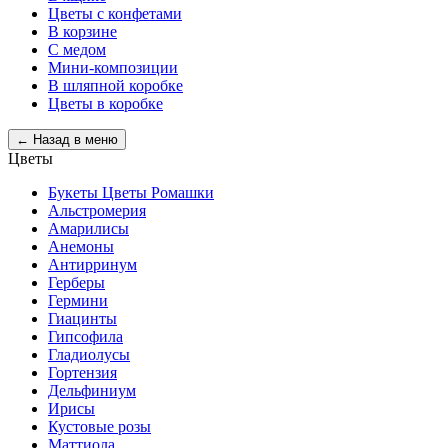
Цветы с конфетами
В корзине
С медом
Мини-композиции
В шляпной коробке
Цветы в коробке
← Назад в меню
Цветы
Букеты Цветы Ромашки
Альстромерия
Амарилисы
Анемоны
Антирринум
Герберы
Гермини
Гиацинты
Гипсофила
Гладиолусы
Гортензия
Дельфиниум
Ирисы
Кустовые розы
Маттиола