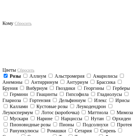
Кому
Сбросить
Цветы
Сбросить
Розы
Аллиум
Альстромерия
Амарилисы
Анемоны
Антирринум
Антуриум
Брассика
Бруния
Вибурнум
Гвоздики
Георгины
Герберы
Гермини
Гиацинты
Гипсофила
Гладиолусы
Глариоза
Гортензия
Дельфиниум
Илекс
Ирисы
Каллами
Кустовые розы
Леукодендрон
Леукоспермум
Лотос (коробочка)
Маттиола
Мимоза
Мускари
Нарине
Нарциссы
Нутан
Орхидеи
Пионовидные розы
Пионы
Подсолнухи
Протея
Ранункулюсы
Ромашки
Сетария
Сирень