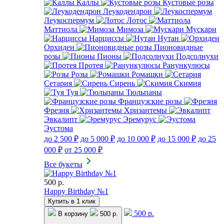
Каллы
Кустовые розы
Леукодендрон
Леукоспермум
Лотос
Маттиола
Мимоза
Мускари
Нарциссы
Нутан
Орхидеи
Пионовидные
розы
Пионы
Подсолнухи
Протея
Ранункулюсы
Розы
Ромашки
Сетария
Сирень
Скимия
Туя
Тюльпаны
Французские розы
Фрезия
Хризантемы
Эвкалипт
Эремурус
Эустома
до 2 500 ₽
до 5 000 ₽
до 10 000 ₽
до 15 000 ₽
до 25
000 ₽
от 25 000 ₽
Все букеты
500 р.
Happy Birthday №1
Купить в 1 клик
500 р.
В корзину
500 р.