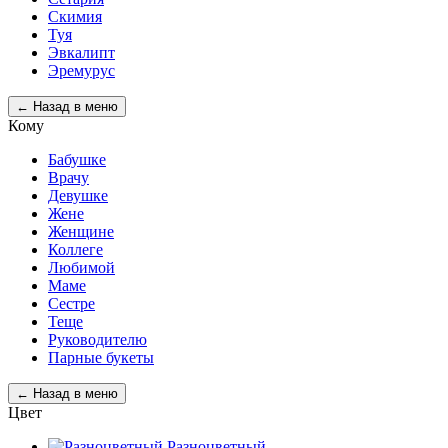
Скимия
Туя
Эвкалипт
Эремурус
← Назад в меню
Кому
Бабушке
Врачу
Девушке
Жене
Женщине
Коллеге
Любимой
Маме
Сестре
Теще
Руководителю
Парные букеты
← Назад в меню
Цвет
Разноцветный