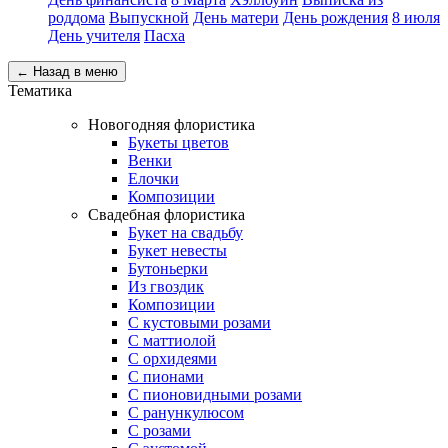
роддома
Выпускной
День матери
День рождения
8 июля
День учителя
Пасха
← Назад в меню
Тематика
Новогодняя флористика
Букеты цветов
Венки
Елочки
Композиции
Свадебная флористика
Букет на свадьбу
Букет невесты
Бутоньерки
Из гвоздик
Композиции
С кустовыми розами
С маттиолой
С орхидеями
С пионами
С пионовидными розами
С ранункулюсом
С розами